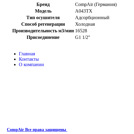
Бренд
CompAir (Германия)
Модель
A043TX
Тип осушителя
Адсорбционный
Способ регенерации
Холодная
Производительность м3/мин
16528
Присоединение
G1 1/2″
Главная
Контакты
О компании
Наша почта:
info@compair-zip.ru
CompAir
Все права защищены
2024