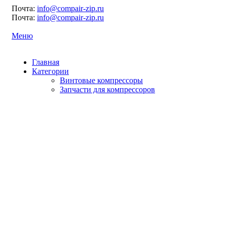
Почта:
info@compair-zip.ru
Почта:
info@compair-zip.ru
Меню
Главная
Категории
Винтовые компрессоры
Запчасти для компрессоров