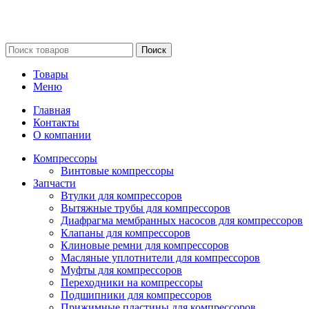
Сайт несет информационный характер и ни при каких
обстоятельствах не является публичной офертой.
Поиск
Товары
Меню
Главная
Контакты
О компании
Компрессоры
Винтовые компрессоры
Запчасти
Втулки для компрессоров
Вытяжные трубы для компрессоров
Диафрагма мембранных насосов для компрессоров
Клапаны для компрессоров
Клиновые ремни для компрессоров
Масляные уплотнители для компрессоров
Муфты для компрессоров
Переходники на компрессоры
Подшипники для компрессоров
Прижимные пластины для компрессоров