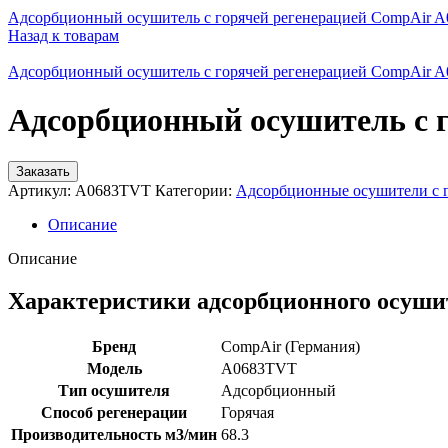
Адсорбционный осушитель c горячей регенерацией CompAir 
Назад к товарам
Адсорбционный осушитель c горячей регенерацией CompAir 
Адсорбционный осушитель c 
Заказать
Артикул:
A0683TVT
Категории:
Адсорбционные осушители с г
Описание
Описание
Характеристики адсорбционного осуши
Бренд
CompAir (Германия)
Модель
A0683TVT
Тип осушителя
Адсорбционный
Способ регенерации
Горячая
Производительность м3/мин
68.3