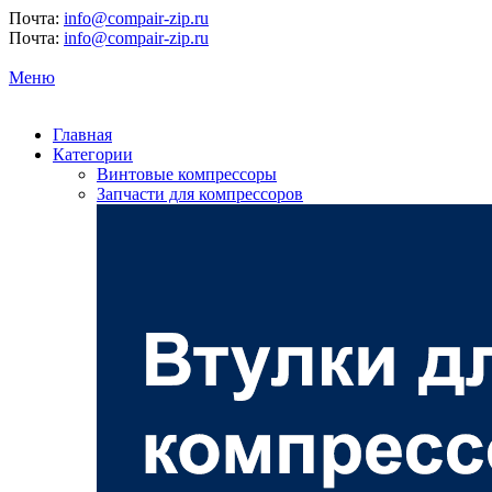
Почта:
info@compair-zip.ru
Почта:
info@compair-zip.ru
Меню
Главная
Категории
Винтовые компрессоры
Запчасти для компрессоров