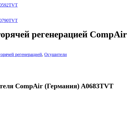
A0592TVT
A0790TVT
горячей регенерацией CompAi
орячей регенерацией
,
Осушители
теля CompAir (Германия) A0683TVT