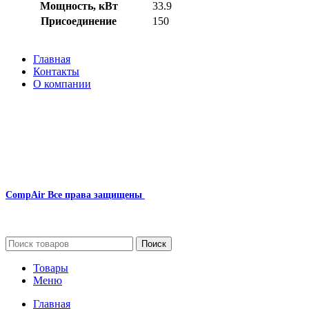
Мощность, кВт
33.9
Присоединение
150
Главная
Контакты
О компании
Наша почта:
info@compair-zip.ru
CompAir
Все права защищены
2024
Сайт несет информационный характер и ни при каких обстоятельст
Поиск
Товары
Меню
Главная