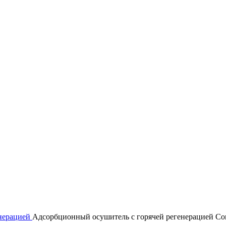
енерацией
Адсорбционный осушитель c горячей регенерацией C